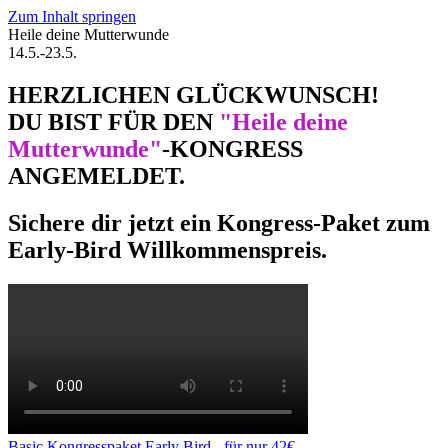
Zum Inhalt springen
Heile deine Mutterwunde
14.5.-23.5.
HERZLICHEN GLÜCKWUNSCH!
DU BIST FÜR DEN
"Heile deine
Mutterwunde"
-KONGRESS
ANGEMELDET.
Sichere dir jetzt ein Kongress-Paket zum
Early-Bird Willkommenspreis.
Basic Kongresspaket Early Bird - für nur 42€