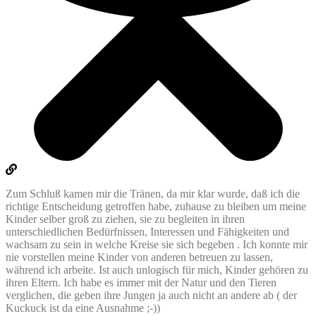
Zum Schluß kamen mir die Tränen, da mir klar wurde, daß ich die
richtige Entscheidung getroffen habe, zuhause zu bleiben um meine
Kinder selber groß zu ziehen, sie zu begleiten in ihren
unterschiedlichen Bedürfnissen, Interessen und Fähigkeiten und
wachsam zu sein in welche Kreise sie sich begeben . Ich konnte mir
nie vorstellen meine Kinder von anderen betreuen zu lassen,
während ich arbeite. Ist auch unlogisch für mich, Kinder gehören zu
ihren Eltern. Ich habe es immer mit der Natur und den Tieren
verglichen, die geben ihre Jungen ja auch nicht an andere ab ( der
Kuckuck ist da eine Ausnahme ;-))