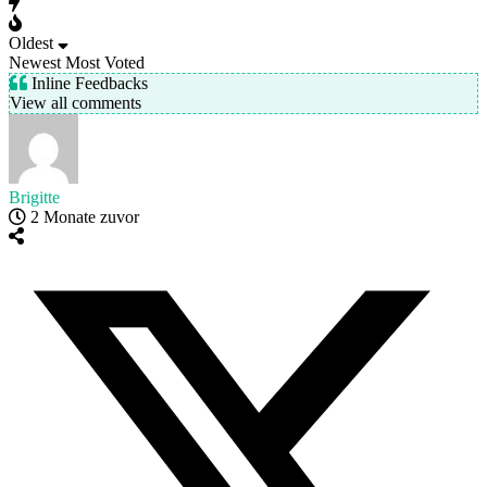
Oldest
Newest
Most Voted
Inline Feedbacks
View all comments
Brigitte
2 Monate zuvor