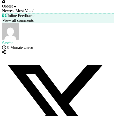
Oldest
Newest
Most Voted
Inline Feedbacks
View all comments
Sascha
9 Monate zuvor